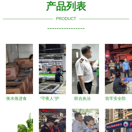
产品列表
PRODUCT
----------------
衡水推进食
“守夜人”护
联合执法
筑牢安全防
用农产品批
民生 武清
辽宁省大连
线 巴州区
发市场规范
区市场监管
市两部门严
市场监管局
化建设，守
局开展五一
守流通环节
开展食用农