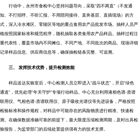
行动中，永州市食检中心坚持问题导向，采取“四不两直”（不发通
知、不打招呼、不听汇报、不用陪同接待、直奔基层、直插现场）的方
式，深入冷水滩区、零陵区等地的重点食用农产品批发市场。抽样人员严
格按照国家标准和规范程序，随机抽取各类食用农产品样品。抽样过程注
重代表性，覆盖市场内不同摊位、不同产地、不同批次的商品。现场详细
记录样品信息、供应商信息等，确保抽检链条完整、可追溯。
三、 发挥技术优势，提升检测效能
样品送达实验室后，中心检测人员立即进入“战斗状态”，开启“绿色
通道”，优先处理“年关守护”专项行动样品。中心充分利用液相色谱-质谱
联用仪、气相色谱-质谱联用仪、原子吸收光谱仪等先进设备，严格按照
检验标准和操作规程，对样品中可能存在的风险物质进行精准、快速检
测。在确保数据准确可靠的前提下，最大限度压缩检测周期，及时出具检
验报告，为监管部门的后续处置提供强有力的技术支撑。