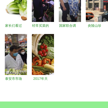
护市民“菜
节前农贸市
进口冷链食
产品市场准
篮子”安全
场集中夜查
品安全
入专项检查
行动
行动
家长们看过
经常买菜的
国家联合调
炎陵山珍
来 这四种
青岛人速看
研组深入陕
湘滇风味
食物给孩子
从今天起，
西调研农兽
——探秘炎
吃，好消化
买这种菜千
药残留难题
陵县湘滇农
更长个
万看“双
聚焦食用农
土特产店的
证”，否
产品批发环
应季果蔬与
则……扩散
节治理
乡村野货
提醒！
泰安市市场
2017年天
监管局筑牢
津市场蔬菜
防线，全力
供应充足
保障疫情防
部分菜价回
控期间食用
归节前水平