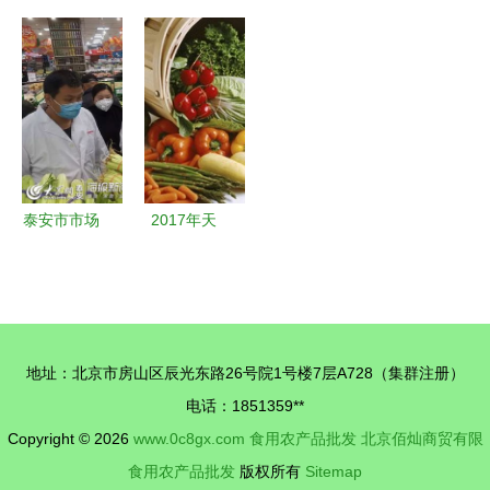
来 这四种
青岛人速看
研组深入陕
湘滇风味
食物给孩子
从今天起，
西调研农兽
——探秘炎
吃，好消化
买这种菜千
药残留难题
陵县湘滇农
更长个
万看“双
聚焦食用农
土特产店的
证”，否
产品批发环
应季果蔬与
则……扩散
节治理
乡村野货
提醒！
泰安市市场
2017年天
监管局筑牢
津市场蔬菜
防线，全力
供应充足
保障疫情防
部分菜价回
控期间食用
归节前水平
地址：北京市房山区辰光东路26号院1号楼7层A728（集群注册）
农产品批发
电话：1851359**
安全
Copyright © 2026
www.0c8gx.com
食用农产品批发
北京佰灿商贸有限
食用农产品批发
版权所有
Sitemap