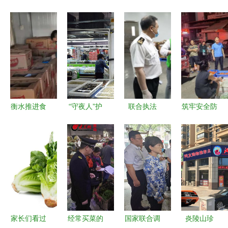
衡水推进食
“守夜人”护
联合执法
筑牢安全防
用农产品批
民生 武清
辽宁省大连
线 巴州区
发市场规范
区市场监管
市两部门严
市场监管局
化建设，守
局开展五一
守流通环节
开展食用农
护市民“菜
节前农贸市
进口冷链食
产品市场准
篮子”安全
场集中夜查
品安全
入专项检查
行动
行动
家长们看过
经常买菜的
国家联合调
炎陵山珍